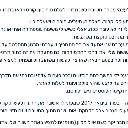
קלי קלות, מצלמים, מעלים, מוכרים ויאאלה ביי.
י זה לא עובד ככה, אצלי כשיש לי משימה שמפחידה אותי או נרא
, מתחבטת וקצת משתגעת.
 על זה אני אתעד את כל התהליך שעברתי מרגע ההחלטה עד לב
שות שלי ואת דרכי ההתמודדות וגם מתעדת את זה בתור תרגיל 
ת וכך בפעם הבאה שארצה לעשות משהו גדול ומפחיד למצוא פתר
על ידי במשך כמה חודשים ובכל פעם תיעדתי וכתבתי את הדרך
ס עד לרגע שהוא צולם ועומד לעלות לאתר.
קיימו הפוסט יסתיים ויפורסם.
אז הכל התחיל לפני שנה – בערך בינואר 2017 שמעתי לראשונה את הרע
ע לי מגניב אבל הדחקתי אותו שנה מתוך מחשבה שזה הזוי ומופר
פגשתי עם חבר יקר בשם אייל מליון (מוזמנים להציץ באתר השווה שלו א