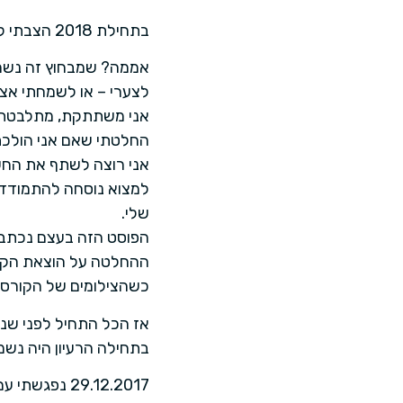
בתחילת 2018 הצבתי לעצמי מטרה חשובה לשנה זו – לצלם סוף סוף קורס וידאו בתחזוקת רכב.
אממה? שמבחוץ זה נשמע 
לצערי – או לשמחתי אצל
אני משתתקת, מתלבטת
החלטתי שאם אני הולכת
אני רוצה לשתף את החש
למצוא נוסחה להתמודדו
שלי.
הפוסט הזה בעצם נכתב 
ההחלטה על הוצאת הקור
כשהצילומים של הקורס ית
בתחילה הרעיון היה נשמ
29.12.2017 נ