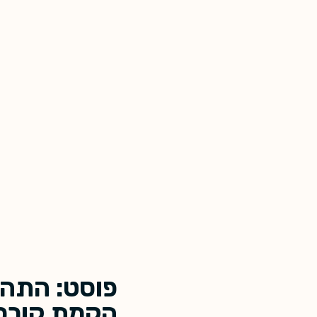
פוסט: התהל
הקמת קורס 