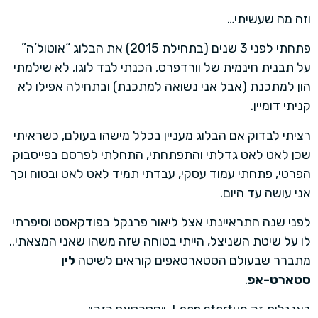
וזה מה שעשיתי…
פתחתי לפני 3 שנים (בתחילת 2015) את הבלוג “אוטול’ה”
על תבנית חינמית של וורדפרס, הכנתי לבד לוגו, לא שילמתי
הון למתכנת (אבל אני נשואה למתכנת) ובתחילה אפילו לא
קניתי דומיין.
רציתי לבדוק אם הבלוג מעניין בכלל מישהו בעולם, כשראיתי
שכן לאט לאט גדלתי והתפתחתי, התחלתי לפרסם בפייסבוק
הפרטי, פתחתי עמוד עסקי, עבדתי תמיד לאט לאט ובטוח וכך
אני עושה עד היום.
לפני שנה התראיינתי אצל ליאור פרנקל בפודקאסט וסיפרתי
לו על שיטת השניצל, הייתי בטוחה שזה משהו שאני המצאתי..
מתברר שבעולם הסטארטאפים קוראים לשיטה
לין
סטארט-אפ
.
באנגלית זה Lean startup-״סטרטאפ רזה״